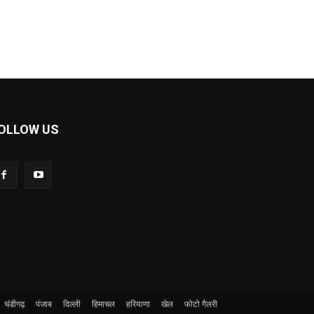
OLLOW US
चंडीगढ़
पंजाब
दिल्ली
हिमाचल
हरियाणा
खेल
फोटो गैलरी