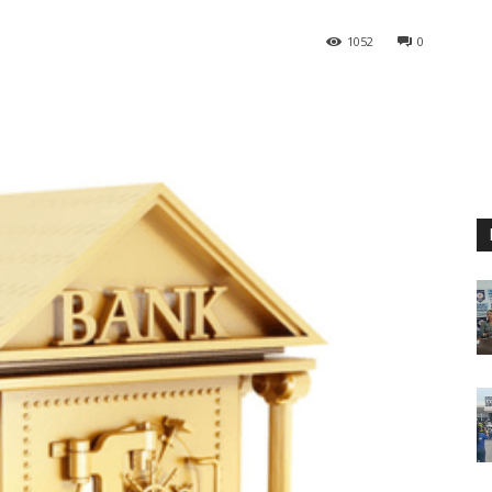
1052
0