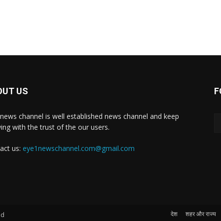
OUT US
F
news channel is well established news channel and keep
ing with the trust of the our users.
act us:
eye1newschannel.com@gmail.com
देश
शहर और राज्य
ed