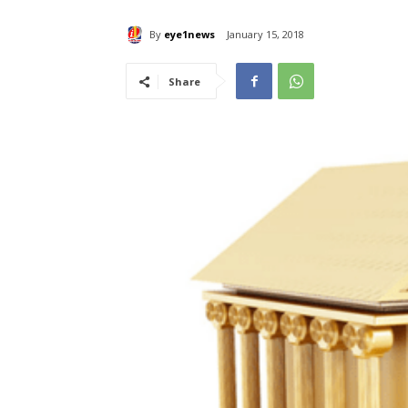
By
eye1news
January 15, 2018
Share