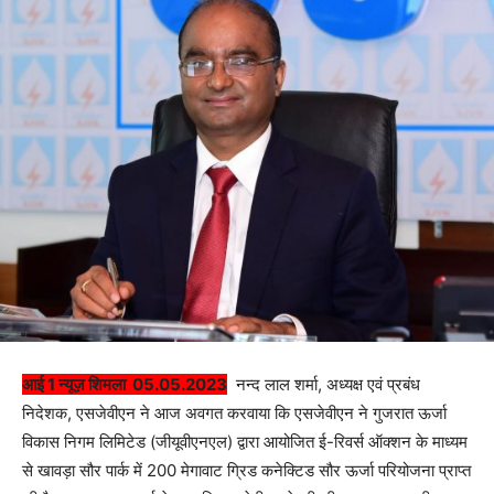
आई 1 न्यूज़ शिमला 05.05.2023
नन्‍द लाल शर्मा, अध्यक्ष एवं प्रबंध
निदेशक, एसजेवीएन ने आज अवगत करवाया कि एसजेवीएन ने गुजरात ऊर्जा
विकास निगम लिमिटेड (जीयूवीएनएल) द्वारा आयोजित ई-रिवर्स ऑक्‍शन के माध्यम
से खावड़ा सौर पार्क में 200 मेगावाट ग्रिड कनेक्टिड सौर ऊर्जा परियोजना प्राप्‍त