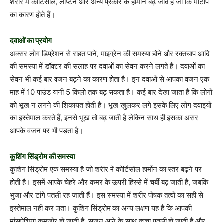
शरीर में कोर्टिसोल, लैप्टिन और अन्‍य प्रकार के हार्मोन बढ़ जाते हैं जो कि मोटापे
का कारण होते हैं।
दवाओं का प्रयोग
अक्‍सर लोग डिप्रेशन से राहत पाने, माइग्रेन की समस्‍या होने और रक्‍तचाप आदि
की समस्‍या में डॉक्‍टर की सलाह पर दवाओं का सेवन करने लगते हैं। दवाओं का
सेवन भी कई बार वजन बढ़ने का कारण होता है। इन दवाओं से आपका वजन एक
माह में 10 पाउंड यानी 5 किलो तक बढ़ सकता है। कई बार देखा जाता है कि लोगों
को भूख न लगने की शिकायत होती है। भूख खुलकर लगे इसके लिए लोग दवाइयों
का इस्‍तेमाल करते हैं, इनसे भूख तो बढ़ जाती है लेकिन साथ ही इसका असर
आपके वजन पर भी पड़ता है।
कुशिंग सिंड्रोम की समस्‍या
कुशिंग सिंड्रोम एक समस्‍या है जो शरीर में कोर्टिसोल हार्मोन का स्‍तर बढ़ने पर
होती है। इसमें आपके चेहरे और कमर के ऊपरी हिस्‍से में चर्बी बढ़ जाती है, जबकि
भुजा और टांगे पतली रह जाती हैं। इस समस्‍या में शरीर पोषक तत्‍वों का सही से
इस्‍तेमाल नहीं कर पाता। कुशिंग सिंड्रोम का अन्‍य लक्षण यह है कि आपकी
मांसपेशियां कमजोर हो जाती हैं, सूजन आने के साथ त्‍वचा पतली हो जाती है और