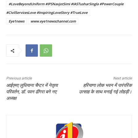
#LoveBeyondUniform #IPSNavjotSimi #IASTusharSingla #PowerCouple
#CivilServicesLove #InspiringLoveStory #TrueLove
Eye1news
www.eye1newschannel.com
Previous article
Next article
आईएमए लुधियाना चैप्टर में नेतृत्व
हरियाणा लोक भवन में पारंपरिक
परिवर्तन, डॉ. पवन ढींगरा बने नए
उत्साह के साथ मनाई गई लोहड़ी।
अध्यक्ष