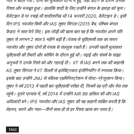
प्यार में बदल गया। दोनों की मुलाकातें पटना में हुईं, जहां डेटिंग के दौरान उनका
रिश्ता और मजबूत हुआ। हालांकि शादी के लिए उन्होंने बंगाल के हावड़ा को चुना।
वैलेंटाइन डे पर रचाई थी शादीतारीख थी 14 फरवरी 2020, वैलेंटाइन डे। इसी
दिन IPS नवजोत सिमी और IAS तुषार सिंगला (2015 बैच, पश्चिम बंगाल
कैडर) ने सात फेरे लिए। इस जोड़ी की खास बात यह है कि नवजोत अपने पति
तुषार से लगभग 2 साल 5 महीने बड़ी हैं।पंजाब से यूपीएससी तक का सफर
नवजोत और तुषार दोनों ही पंजाब से ताल्लुक रखते हैं। उनकी पहली मुलाकात
यूपीएससी की तैयारी और कोचिंग के दौरान हुई थी। पढ़ाई और संघर्ष के साझा
अनुभवों ने उनके रिश्ते को और गहराई दी। IIT से IAS बनने तक की कहानीI
AS तुषार सिंगला ने IIT दिल्ली से इलेक्ट्रिकल इंजीनियरिंग में स्नातक किया।
इसके बाद उन्होंने JNU से पब्लिक एडमिनिस्ट्रेशन में पोस्ट-ग्रेजुएशन किया।
तुषार ने वर्ष 2013 में पहली बार यूपीएससी परीक्षा दी, जिसमें वह प्री और मेंस तक
पहुंचे। दूसरे प्रयास में, वर्ष 2014 में उन्होंने AIR 86 हासिल की और IAS
अधिकारी बने। IPS नवजोत और IAS तुषार की यह कहानी साबित करती है कि
मेहनत, सपने और प्यार—तीनों साथ हों तो हर रिश्ता खास बन जाता है।
TAGS