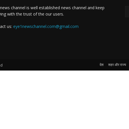
news channel is well established news channel and keep
ing with the trust of the our users.
act us:
eye1newschannel.com@gmail.com
देश
शहर और राज्य
ed