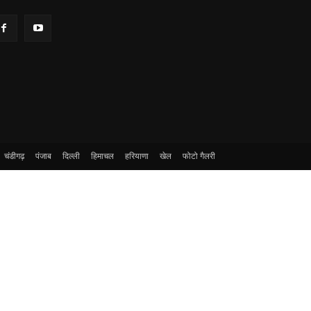
चंडीगढ़
पंजाब
दिल्ली
हिमाचल
हरियाणा
खेल
फोटो गैलरी