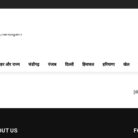
हर और राज्य
चंडीगढ़
पंजाब
दिल्ली
हिमाचल
हरियाणा
खेल
[d
OUT US
F