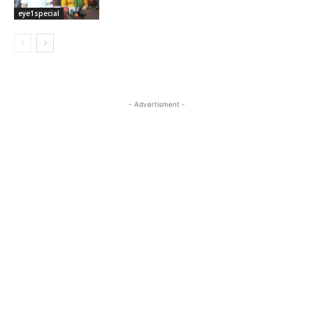
eye1special
- Advertisment -