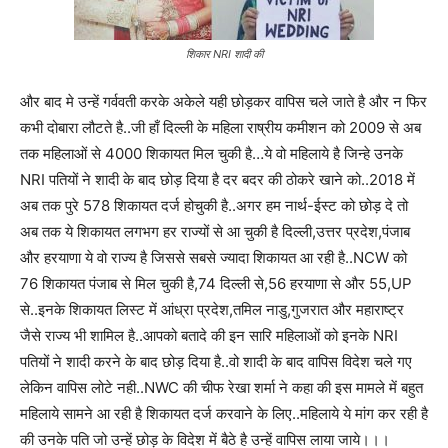
शिकार NRI शादी की
और बाद मे उन्हें गर्ववती करके अकेले यही छोड़कर वापिस चले जाते है और न फिर
कभी दोबारा लौटते है..जी हाँ दिल्ली के महिला राष्रीय कमीशन को 2009 से अब
तक महिलाओं से 4000 शिकायत मिल चुकी है…ये वो महिलाये है जिन्हे उनके
NRI पतियों ने शादी के बाद छोड़ दिया है दर बदर की ठोकरे खाने को..2018 में
अब तक पुरे 578 शिकायत दर्ज होचुकी है..अगर हम नार्थ-ईस्ट को छोड़ दे तो
अब तक ये शिकायत लगभग हर राज्यों से आ चुकी है दिल्ली,उत्तर प्रदेश,पंजाब
और हरयाणा ये वो राज्य है जिससे सबसे ज्यादा शिकायत आ रही है..NCW को
76 शिकायत पंजाब से मिल चुकी है,74 दिल्ली से,56 हरयाणा से और 55,UP
से..इनके शिकायत लिस्ट में आंध्रा प्रदेश,तमिल नाडु,गुजरात और महाराष्ट्र
जैसे राज्य भी शामिल है..आपको बतादे की इन सारि महिलाओं को इनके NRI
पतियों ने शादी करने के बाद छोड़ दिया है..वो शादी के बाद वापिस विदेश चले गए
लेकिन वापिस लोटे नही..NWC की चीफ रेखा शर्मा ने कहा की इस मामले में बहुत
महिलाये सामने आ रही है शिकायत दर्ज करवाने के लिए..महिलाये ये मांग कर रही है
की उनके पति जो उन्हें छोड़ के विदेश में बैठे है उन्हें वापिस लाया जाये।।।