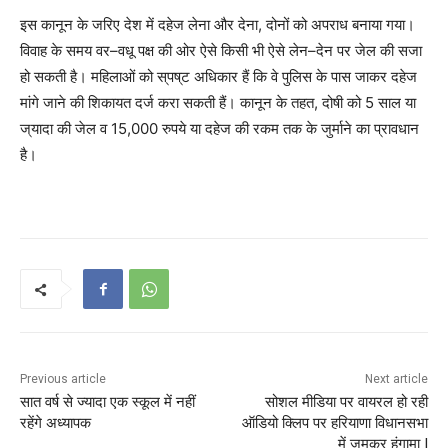
इस
कानून
के
जरिए
देश
में
दहेज
लेना
और
देना
,
दोनों
को
अपराध
बनाया
गया।
विवाह
के
समय
वर
–
वधू
पक्ष
की
ओर
ऐसे
किसी
भी
ऐसे
लेन
–
देन
पर
जेल
की
सजा
हो
सकती
है।
महिलाओं
को
स्
पष्
ट
अधिकार
हैं
कि
वे
पुलिस
के
पास
जाकर
दहेज
मांगे
जाने
की
शिकायत
दर्ज
करा
सकती
हैं।
कानून
के
तहत
,
दोषी
को
5
साल
या
ज्
यादा
की
जेल
व
15,000
रुपये
या
दहेज
की
रकम
तक
के
जुर्माने
का
प्रावधान
है।
Previous article
Next article
सात वर्ष से ज्यादा एक स्‍कूल में नहीं
सोशल मीडिया पर वायरल हो रही
रहेंगे अध्यापक
ऑडियो क्लिप पर हरियाणा विधानसभा
में जमकर हंगामा |