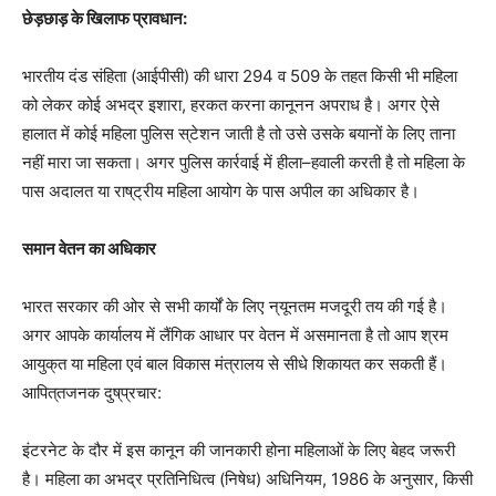
छेड़छाड़
के
खिलाफ
प्रावधान
:
भारतीय
दंड
संहिता
(
आईपीसी
)
की
धारा
294
व
509
के
तहत
किसी
भी
महिला
को
लेकर
कोई
अभद्र
इशारा
,
हरकत
करना
कानूनन
अपराध
है।
अगर
ऐसे
हालात
में
कोई
महिला
पुलिस
स्
टेशन
जाती
है
तो
उसे
उसके
बयानों
के
लिए
ताना
नहीं
मारा
जा
सकता।
अगर
पुलिस
कार्रवाई
में
हीला
–
हवाली
करती
है
तो
महिला
के
पास
अदालत
या
राष्
ट्रीय
महिला
आयोग
के
पास
अपील
का
अधिकार
है।
समान
वेतन
का
अधिकार
भारत
सरकार
की
ओर
से
सभी
कार्यों
के
लिए
न्
यूनतम
मजदूरी
तय
की
गई
है।
अगर
आपके
कार्यालय
में
लैंगिक
आधार
पर
वेतन
में
असमानता
है
तो
आप
श्रम
आयुक्
त
या
महिला
एवं
बाल
विकास
मंत्रालय
से
सीधे
शिकायत
कर
सकती
हैं।
आपित्
तजनक
दुष्
प्रचार
:
इंटरनेट
के
दौर
में
इस
कानून
की
जानकारी
होना
महिलाओं
के
लिए
बेहद
जरूरी
है।
महिला
का
अभद्र
प्रतिनिधित्व
(
निषेध
)
अधिनियम
, 1986
के
अनुसार
,
किसी