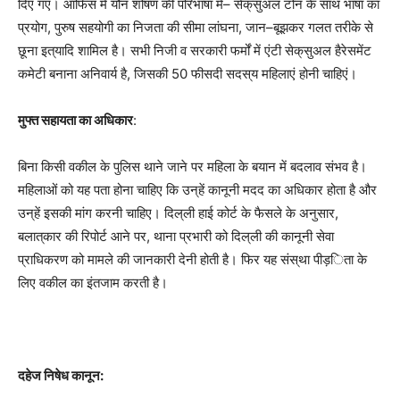
दिए
गए।
ऑफिस
में
यौन
शोषण
की
परिभाषा
में
–
सेक्
सुअल
टोन
के
साथ
भाषा
का
प्रयोग
,
पुरुष
सहयोगी
का
निजता
की
सीमा
लांघना
,
जान
–
बूझकर
गलत
तरीके
से
छूना
इत्
यादि
शामिल
है।
सभी
निजी
व
सरकारी
फर्मों
में
एंटी
सेक्
सुअल
हैरेसमेंट
कमेटी
बनाना
अनिवार्य
है
,
जिसकी
50
फीसदी
सदस्
य
महिलाएं
होनी
चाहिएं।
मुफ्त
सहायता
का
अधिकार
:
बिना
किसी
वकील
के
पुलिस
थाने
जाने
पर
महिला
के
बयान
में
बदलाव
संभव
है।
महिलाओं
को
यह
पता
होना
चाहिए
कि
उन्
हें
कानूनी
मदद
का
अधिकार
होता
है
और
उन्
हें
इसकी
मांग
करनी
चाहिए।
दिल्
ली
हाई
कोर्ट
के
फैसले
के
अनुसार
,
बलात्
कार
की
रिपोर्ट
आने
पर
,
थाना
प्रभारी
को
दिल्
ली
की
कानूनी
सेवा
प्राधिकरण
को
मामले
की
जानकारी
देनी
होती
है।
फिर
यह
संस्
था
पीड़
िता
के
लिए
वकील
का
इंतजाम
करती
है।
दहेज
निषेध
कानून
: