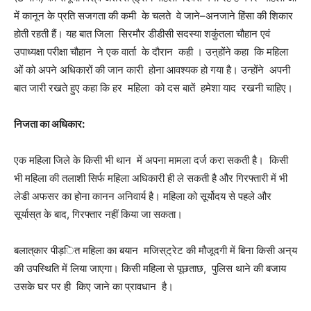
में
कानून
के
प्रति
सजगता
की
कमी
के
चलते
वे
जाने
–
अनजाने
हिंसा
की
शिकार
होती
रहती
हैं।
यह
बात
जिला
सिरमौर
डीडीसी
सदस्या
शकुंतला
चौहान
एवं
उपाध्यक्षा
परीक्षा
चौहान
ने
एक
वार्ता
के
दौरान
कही
।
उऩ्होंने
कहा
कि
महिला
ओं
को
अपने
अधिकारों
की
जान
कारी
होना
आवश्यक
हो
गया
है।
उन्होंने
अपनी
बात
जारी
रखते
हुए
कहा
कि
हर
महिला
को
दस
बातें
हमेशा
याद
रखनी
चाहिए।
निजता
का
अधिकार
:
एक
महिला
जिले
के
किसी
भी
थान
में
अपना
मामला
दर्ज
करा
सकती
है।
किसी
भी
महिला
की
तलाशी
सिर्फ
महिला
अधिकारी
ही
ले
सकती
है
और
गिरफ्तारी
में
भी
लेडी
अफसर
का
होना
कानन
अनिवार्य
है।
महिला
को
सूर्योदय
से
पहले
और
सूर्यास्
त
के
बाद
,
गिरफ्तार
नहीं
किया
जा
सकता।
बलात्
कार
पीड़
ित
महिला
का
बयान
मजिस्
ट्रेट
की
मौजूदगी
में
बिना
किसी
अन्
य
की
उपस्थिति
में
लिया
जाएगा।
किसी
महिला
से
पूछताछ
,
पुलिस
थाने
की
बजाय
उसके
घर
पर
ही
किए
जाने
का
प्रावधान
है।