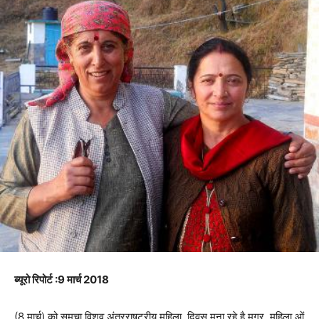
ब्यूरो रिपोर्ट :9 मार्च 2018
(8
मार्च
)
को
समूचा
विश्
व
अंतरराष्
ट्रीय
महिला
दिवस
मना
रहे
है
मगर
महिला
ओं