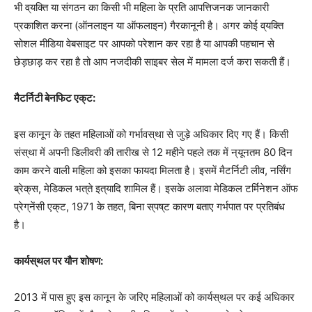
भी
व्
यक्ति
या
संगठन
का
किसी
भी
महिला
के
प्रति
आपत्तिजनक
जानकारी
प्रकाशित
करना
(
ऑनलाइन
या
ऑफलाइन
)
गैरकानूनी
है।
अगर
कोई
व्
यक्ति
सोशल
मीडिया
वेबसाइट
पर
आपको
परेशान
कर
रहा
है
या
आपकी
पहचान
से
छेड़छाड़
कर
रहा
है
तो
आप
नजदीकी
साइबर
सेल
में
मामला
दर्ज
करा
सकती
हैं।
मैटर्निटी
बेनफिट
एक्
ट
:
इस
कानून
के
तहत
महिलाओं
को
गर्भावस्
था
से
जुड़े
अधिकार
दिए
गए
हैं।
किसी
संस्
था
में
अपनी
डिलीवरी
की
तारीख
से
12
महीने
पहले
तक
में
न्
यूनतम
80
दिन
काम
करने
वाली
महिला
को
इसका
फायदा
मिलता
है।
इसमें
मैटर्निटी
लीव
,
नर्सिंग
ब्रेक्
स
,
मेडिकल
भत्
ते
इत्
यादि
शामिल
हैं।
इसके
अलावा
मेडिकल
टर्मिनेशन
ऑफ
प्रेग्
नेंसी
एक्
ट
, 1971
के
तहत
,
बिना
स्
पष्
ट
कारण
बताए
गर्भपात
पर
प्रतिबंध
है।
कार्यस्
थल
पर
यौन
शोषण
:
2013
में
पास
हुए
इस
कानून
के
जरिए
महिलाओं
को
कार्यस्
थल
पर
कई
अधिकार