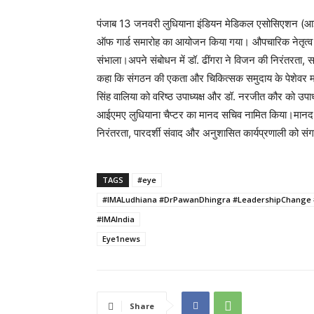
पंजाब 13 जनवरी लुधियाना इंडियन मेडिकल एसोसिएशन (आईएमए)
ऑफ गार्ड समारोह का आयोजन किया गया। औपचारिक नेतृत्व परिव
संभाला।अपने संबोधन में डॉ. ढींगरा ने विजन की निरंतरता, 
कहा कि संगठन की एकता और चिकित्सक समुदाय के पेशेवर 
सिंह वालिया को वरिष्ठ उपाध्यक्ष और डॉ. नरजीत कौर को उपाध
आईएमए लुधियाना चैप्टर का मानद सचिव नामित किया।
मानद 
निरंतरता, पारदर्शी संवाद और अनुशासित कार्यप्रणाली को 
TAGS
#eye
#IMALudhiana #DrPawanDhingra #LeadershipChange #
#IMAIndia
Eye1news
Share