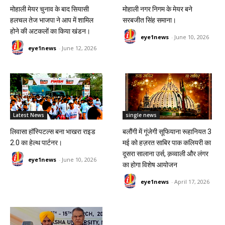
मोहाली मेयर चुनाव के बाद सियासी
मोहाली नगर निगम के मेयर बने
हलचल तेज भाजपा ने आप में शामिल
सरबजीत सिंह समाना।
होने की अटकलों का किया खंडन।
eye1news
-
June 10, 2026
eye1news
-
June 12, 2026
Latest News
single news
लिवासा हॉस्पिटल्स बना भाखरा राइड
बलौंगी में गूंजेगी सूफियाना रूहानियत 3
2.0 का हेल्थ पार्टनर।
मई को हज़रत साबिर पाक कलियरी का
दूसरा सालाना उर्स, क़व्वाली और लंगर
eye1news
-
June 10, 2026
का होगा विशेष आयोजन
eye1news
-
April 17, 2026