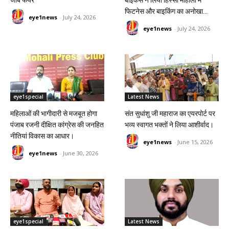
जॉब फेयर
बाइकर्स ने लिया हिस्सा मोहाली में
फिटनेस और बाइकिंग का अनोखा...
eye1news
-
July 24, 2026
eye1news
-
July 24, 2026
eye1special
Latest News
महिलाओं की भागीदारी से मजबूत होगा
संत सुधांशु जी महाराज का एयरपोर्ट पर
पंजाब रजनी दीक्षित कांग्रेस की जनहित
भव्य स्वागत भक्तों ने लिया आशीर्वाद।
नीतियां विकास का आधार।
eye1news
-
June 15, 2026
eye1news
-
June 30, 2026
eye1special
Latest News