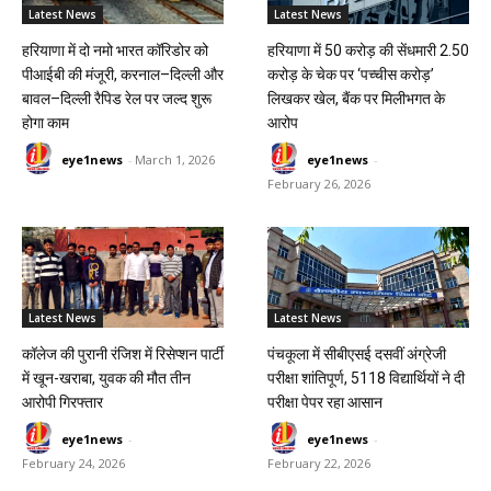
Latest News
Latest News
हरियाणा में दो नमो भारत कॉरिडोर को
हरियाणा में 50 करोड़ की सेंधमारी 2.50
पीआईबी की मंजूरी, करनाल–दिल्ली और
करोड़ के चेक पर ‘पच्चीस करोड़’
बावल–दिल्ली रैपिड रेल पर जल्द शुरू
लिखकर खेल, बैंक पर मिलीभगत के
होगा काम
आरोप
eye1news
-
March 1, 2026
eye1news
-
February 26, 2026
Latest News
Latest News
कॉलेज की पुरानी रंजिश में रिसेप्शन पार्टी
पंचकूला में सीबीएसई दसवीं अंग्रेजी
में खून-खराबा, युवक की मौत तीन
परीक्षा शांतिपूर्ण, 5118 विद्यार्थियों ने दी
आरोपी गिरफ्तार
परीक्षा पेपर रहा आसान
eye1news
-
eye1news
-
February 24, 2026
February 22, 2026