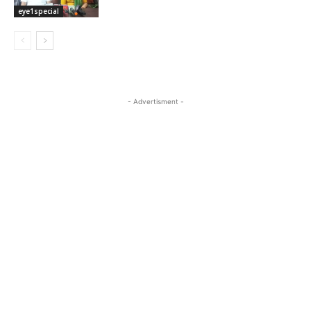
eye1special
- Advertisment -