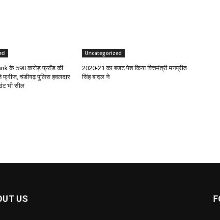
ed
Uncategorized
nk के 590 करोड़ फ्रॉड की
2020-21 का बजट पेश किया वित्तमंत्री मनप्रीत
 फ्रीज, चंडीगढ़ पुलिस हवलदार
सिंह बादल ने
उंट भी सील
OUT US
F