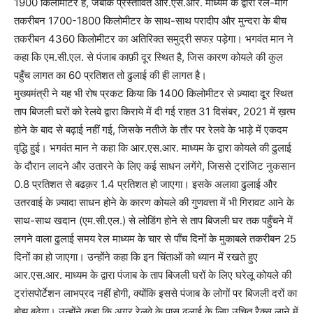
1900 किलोमीटर है, जबकि प्रस्तावित आर.एस.आर. माध्यम के द्वारा रेल-मार्ग
तकरीबन 1700-1800 किलोमीटर के साथ-साथ परादीप और मुन्दरा के बीच
तकरीबन 4360 किलोमीटर का अतिरिक्त समुद्री सफऱ पड़ेगा। भगवंत मान ने
कहा कि एम.सी.एल. से पंजाब काफ़ी दूर स्थित है, जिस कारण कोयले की कुल
पहुँच लागत का 60 प्रतिशत तो ढुलाई की ही लागत है।
मुख्यमंत्री ने यह भी रोष प्रकट किया कि 1400 किलोमीटर से ज़्यादा दूर स्थित
ताप बिजली घरों को रेलवे द्वारा किराये में दी गई राहत 31 दिसंबर, 2021 में ख़त्म
होने के बाद से बढ़ाई नहीं गई, जिसके नतीजे के तौर पर रेलवे के भाड़े में एकदम
वृद्धि हुई। भगवंत मान ने कहा कि आर.एस.आर. माध्यम के द्वारा कोयले की ढुलाई
के दौरान लादने और उतारने के लिए कई साधन लगेंगे, जिससे ट्रांजिट नुकसान
0.8 प्रतिशत से बढक़र 1.4 प्रतिशत हो जाएगा। इसके अलावा ढुलाई और
उतरवाई के ज़्यादा साधन होने के कारण कोयले की गुणवत्ता में भी गिरावट आने के
साथ-साथ खदान (एम.सी.एल.) से लोडिंग होने से ताप बिजली घर तक पहुँचने में
लगने वाला ढुलाई समय रेल माध्यम के चार से पाँच दिनों के मुकाबले तकरीबन 25
दिनों का हो जाएगा। उन्होंने कहा कि इन चिंताओं को ध्यान में रखते हुए
आर.एस.आर. माध्यम के द्वारा पंजाब के ताप बिजली घरों के लिए घरेलू कोयले की
ट्रांसपोर्टेशन लाभप्रद नहीं होगी, क्योंकि इससे पंजाब के लोगों पर बिजली दरों का
बोझ बढ़ेगा। उन्होंने कहा कि अगर रेलवे के पास ढुलाई के लिए उचित रैक्स लाने में