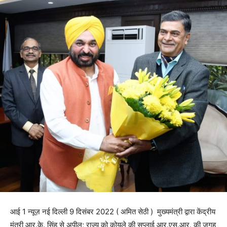
आई 1 न्यूज़ नई दिल्ली 9 दिसंबर 2022 ( अमित सेठी ) मुख्यमंत्री द्वारा केंद्रीय
मंत्री आर.के. सिंह से अपील; राज्य को कोयले की सप्लाई आर.एस.आर. की जगह