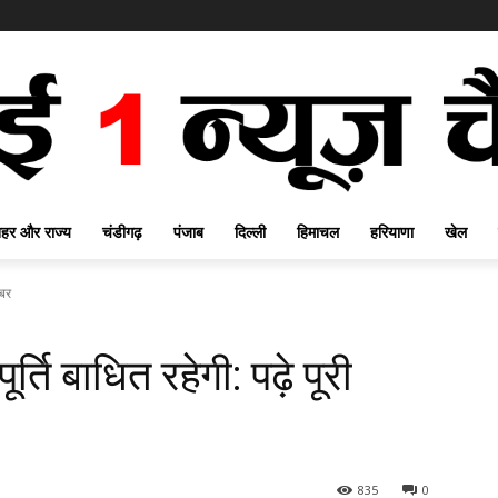
हर और राज्य
चंडीगढ़
पंजाब
दिल्ली
हिमाचल
हरियाणा
खेल
खबर
र्ति बाधित रहेगी: पढ़े पूरी
835
0