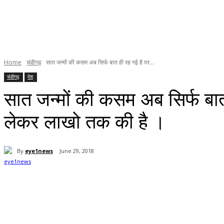
Home
चंडीगढ़
सात जन्मों की कसम अब सिर्फ बात ही रह गई है पर...
चंडीगढ़
देश
सात जन्मों की कसम अब सिर्फ बात
लेकर लाखो तक की है ।
By
eye1news
June 29, 2018
Share