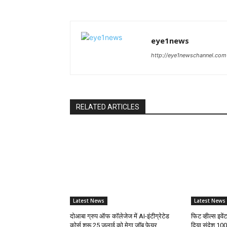
eye1news
http://eye1newschannel.com
RELATED ARTICLES
Latest News
Latest News
दोआबा ग्रुप ऑफ कॉलेजेज में AI-इंटीग्रेटेड
फिट व्हील्स इवे
कोर्स शुरू 25 जुलाई को मेगा जॉब फेयर
दिया संदेश 100