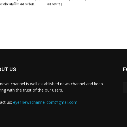
नेस और बाइकिंग का अनोखा...
का आधार।
OUT US
F
news channel is well established news channel and keep
ing with the trust of the our users.
act us:
eye1newschannel.com@gmail.com