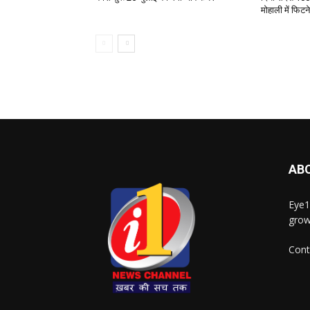
मोहाली में फिट
AB
Eye1
grow
Cont