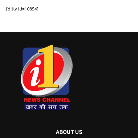
[ditty id=10854]
ABOUT US