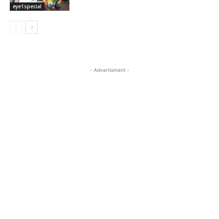
eye1special
- Advertisment -