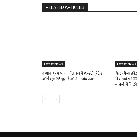
RELATED ARTICLES
Latest News
Latest News
दोआबा ग्रुप ऑफ कॉलेजेज में AI-इंटीग्रेटेड
फिट व्हील्स इवे
कोर्स शुरू 25 जुलाई को मेगा जॉब फेयर
दिया संदेश 100
मोहाली में फिट