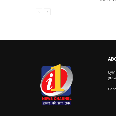
AB
Eye1
grow
Cont