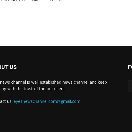
OUT US
F
news channel is well established news channel and keep
ing with the trust of the our users.
act us:
eye1newschannel.com@gmail.com