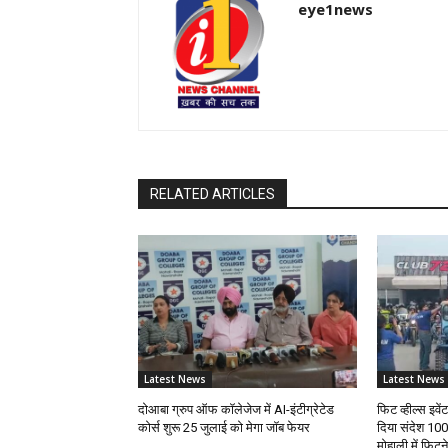
eye1news
RELATED ARTICLES
Latest News
Latest News
दोआबा ग्रुप ऑफ कॉलेजेज में AI-इंटीग्रेटेड
फिट व्हील्स इवे
कोर्स शुरू 25 जुलाई को मेगा जॉब फेयर
दिया संदेश 100
मोहाली में फिट