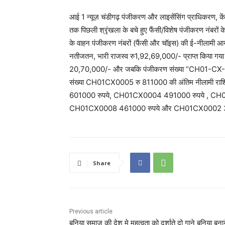
आई 1 न्यूज़ चंडीगढ़ पंजीकरण और लाइसेंसिंग प्राधिकरण, क
तक पिछली श्रृंखला के बचे हुए फैंसी/विशेष पंजीकरण नंबर
के वाहन पंजीकरण नंबरों (फैंसी और चॉइस) की ई-नीलामी आ
नतीजतन, भारी राजस्व रु1,92,69,000/- प्राप्त किया 
20,70,000/- और जबकि पंजीकरण संख्या “CH01-CX-0007”
संख्या CH01CX0005 रु 811000 की अंतिम नीलामी 
601000 रुपये, CH01CX0004 491000 रुपये , CH
CH01CX0008 461000 रुपये और CH01CX0002 3710
Share
Previous article
बनिया समाज की देश मे महत्वता को दर्शाते दो गाने बनिया बना