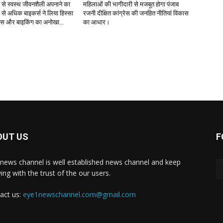
ंट से स्वस्थ जीवनशैली अपनाने का
महिलाओं की भागीदारी से मजबूत होगा पंजाब
 से अधिक बाइकर्स ने लिया हिस्सा
रजनी दीक्षित कांग्रेस की जनहित नीतियां विकास
नेस और बाइकिंग का अनोखा...
का आधार।
OUT US
F
news channel is well established news channel and keep
ing with the trust of the our users.
act us:
eye1newschannel.com@gmail.com