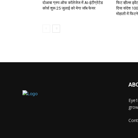
दोआबा ग्रुप ऑफ कॉलेजेज में AI-इंटीग्रेटेड
फिट व्हील्स इवे
कोर्स शुरू 25 जुलाई को मेगा जॉब फेयर
दिया संदेश 100
मोहाली में फिट
AB
Eye1
grow
Cont