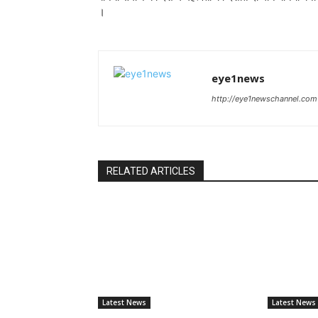
।
eye1news
http://eye1newschannel.com
RELATED ARTICLES
Latest News
Latest News