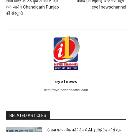
सीमा क्षेत्र के 25 युवा अगले 5 दिन
पंजाब (Punjab) विजिलेंस ब्यूरो :
तक जानेंगे Chandigarh Punjab
eye1newschannel
की संस्कृति
eye1news
http://eye1newschannel.com
RELATED ARTICLES
दोआबा ग्रुप ऑफ कॉलेजेज में AI-इंटीग्रेटेड कोर्स शुरू