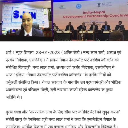
आई 1 न्यूज़ शिमला: 23-01-2023 ( अमित सेठी ) नन्‍द लाल शर्मा, अध्‍यक्ष एवं
प्रबंध निदेशक, एसजेवीएन ने इंडिया नेपाल डेवलपमेंट पार्टनरशिप कॉन्क्लेव को
संबोधित कियश्री नन्‍द लाल शर्मा, अध्‍यक्ष एवं प्रबंध निदेशक, एसजेवीएन ने
आज ‘ इंडिया -नेपाल डेवलपमेंट पार्टनरशिप कॉन्क्लेव ‘ के प्रतिभागियों को
वर्चुअली संबोधित किया। नेपाल सरकार के माननीय उप प्रधानमंत्री और भौतिक
अवसंरचना एवं परिवहन मंत्री, श्री नारायण काजी श्रेष्ठ कॉन्क्लेव के मुख्य
अतिथि थे।
मुख्‍य वक्ता और ‘पारस्परिक लाभ के लिए सीमा पार कनेक्टिविटी को सुदृढ़ करना’
संबंधी सत्र के पैनलिस्ट श्री नन्‍द लाल शर्मा ने कहा कि एसजेवीएन नेपाल के
सामाजिक-आर्थिक विकास में एक प्रमुख भागीदार और विश्वसनीय निवेशक है।