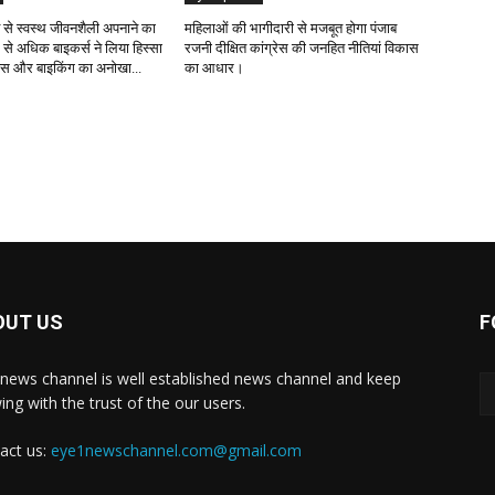
ंट से स्वस्थ जीवनशैली अपनाने का
महिलाओं की भागीदारी से मजबूत होगा पंजाब
 से अधिक बाइकर्स ने लिया हिस्सा
रजनी दीक्षित कांग्रेस की जनहित नीतियां विकास
नेस और बाइकिंग का अनोखा...
का आधार।
OUT US
F
news channel is well established news channel and keep
ing with the trust of the our users.
act us:
eye1newschannel.com@gmail.com