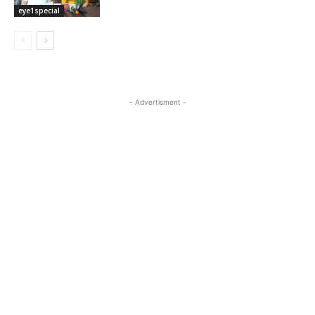
eye1special
- Advertisment -