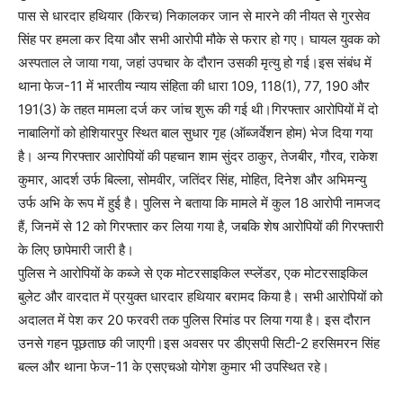
पास से धारदार हथियार (किरच) निकालकर जान से मारने की नीयत से गुरसेव
सिंह पर हमला कर दिया और सभी आरोपी मौके से फरार हो गए। घायल युवक को
अस्पताल ले जाया गया, जहां उपचार के दौरान उसकी मृत्यु हो गई।इस संबंध में
थाना फेज-11 में भारतीय न्याय संहिता की धारा 109, 118(1), 77, 190 और
191(3) के तहत मामला दर्ज कर जांच शुरू की गई थी।गिरफ्तार आरोपियों में दो
नाबालिगों को होशियारपुर स्थित बाल सुधार गृह (ऑब्जर्वेशन होम) भेज दिया गया
है। अन्य गिरफ्तार आरोपियों की पहचान शाम सुंदर ठाकुर, तेजबीर, गौरव, राकेश
कुमार, आदर्श उर्फ बिल्ला, सोमवीर, जतिंदर सिंह, मोहित, दिनेश और अभिमन्यु
उर्फ अभि के रूप में हुई है। पुलिस ने बताया कि मामले में कुल 18 आरोपी नामजद
हैं, जिनमें से 12 को गिरफ्तार कर लिया गया है, जबकि शेष आरोपियों की गिरफ्तारी
के लिए छापेमारी जारी है।
पुलिस ने आरोपियों के कब्जे से एक मोटरसाइकिल स्प्लेंडर, एक मोटरसाइकिल
बुलेट और वारदात में प्रयुक्त धारदार हथियार बरामद किया है। सभी आरोपियों को
अदालत में पेश कर 20 फरवरी तक पुलिस रिमांड पर लिया गया है। इस दौरान
उनसे गहन पूछताछ की जाएगी।इस अवसर पर डीएसपी सिटी-2 हरसिमरन सिंह
बल्ल और थाना फेज-11 के एसएचओ योगेश कुमार भी उपस्थित रहे।