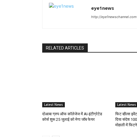
eye1news
http://eye1newschannel.com
RELATED ARTICLES
Latest News
Latest News
दोआबा ग्रुप ऑफ कॉलेजेज में AI-इंटीग्रेटेड
फिट व्हील्स इवे
कोर्स शुरू 25 जुलाई को मेगा जॉब फेयर
दिया संदेश 100
मोहाली में फिट