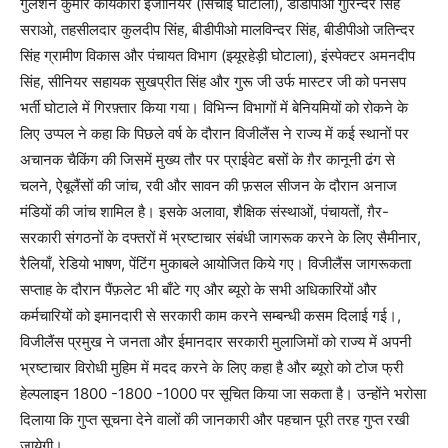
गुलशन कुमार कार्यकारी इंजीनियर (सिंचाई घोटाला), डीडीपीओ गुरिन्दर सिंह
सराओ, तहसीलदार कुलदीप सिंह, बीडीपीओ मालविन्दर सिंह, बीडीपीओ जतिन्दर
सिंह ग्रामीण विकास और पंचायत विभाग (झ्यूरहेड़ी घोटाला), इंस्पेक्टर अमनदीप
सिंह, सीनियर सहायक सुखप्रीत सिंह और गुरू जी उर्फ मास्टर जी को पनसप
भर्ती घोटाले में गिरफ़्तार किया गया। विभिन्न विभागों में बेनियमियों को रोकने के
लिए उप्पल ने कहा कि पिछले वर्ष के दौरान विजीलैंस ने राज्य में कई स्थानों पर
अचानक चैकिंग की जिसमें मुख्य तौर पर प्राईवेट बसों के ग़ैर कानूनी ढंग से
चलने, ऐबूलैंसों की जांच, रवी और सावन की फ़सल सीजन के दौरान अनाज
मंडियों की जांच शामिल है। इसके अलावा, शैक्षिक संस्थाओं, पंचायतों, ग़ैर-
सरकारी संगठनों के दफ्तरों में भ्रष्टाचार संबंधी जागरूक करने के लिए सैमीनार,
रैलियाँ, रेडियो भाषण, पेंटिंग मुकाबले आयोजित किये गए। विजीलैंस जागरूकता
सप्ताह के दौरान पैंफ़लेट भी बाँटे गए और ब्यूरो के सभी अधिकारियों और
कर्मचारियों को इमानदारी से सरकारी काम करने सम्बन्धी कसम दिलाई गई।,
विजीलैंस प्रमुख ने जनता और ईमानदार सरकारी मुलाजिमों को राज्य में अपनी
भ्रष्टाचार विरोधी मुहिम में मदद करने के लिए कहा है और ब्यूरो को टोज फ्री
हेल्पलाइन 1800 -1800 -1000 पर सूचित किया जा सकता है। उन्होंने भरोसा
दिलाया कि गुप्त सूचना देने वालों की जानकारी और पहचान पूरी तरह गुप्त रखी
जायेगी।