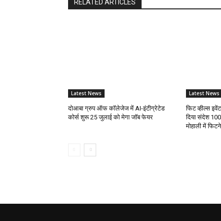
RELATED ARTICLES
Latest News
Latest News
दोआबा ग्रुप ऑफ कॉलेजेज में AI-इंटीग्रेटेड
फिट व्हील्स इवे
कोर्स शुरू 25 जुलाई को मेगा जॉब फेयर
दिया संदेश 100
मोहाली में फिट