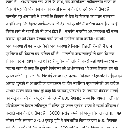
खाता है। आधारशिला रखे जाने के साथ, यह परियोजना नवीकरणीय ऊर्जा के
क्षेत्र में प्रगति और नवाचार का प्रतीक बनने के लिए पूर्ण रूप से तैयार है।
माननीय प्रधानमंत्री ने राज्यों के विकास से देश के विकास का मंत्र दोहराया।
उन्होंने कहा कि बेहतर अर्थव्यवस्था से देश की प्रगति में भरोसा बढ़ता है साथ ही
निवेश होने से राज्यों को भी लाभ होता है। उन्होंने भारतीय अर्थव्यवस्था की उच्च
विकास दर को लेकर वैश्विक चर्चा का भी उल्लेख किया क्‍योंकि भारतीय
अर्थव्यवस्था ही एक मात्र ऐसी अर्थव्‍यवस्‍था है जिसने पिछली तिमाही में 8.4
प्रतिशत की विकास दर हासिल की है। माननीय प्रधानमंत्री ने कहा कि इस
विकास दर के साथ भारत शीघ्र ही दुनिया की तीसरी सबसे बड़ी अर्थव्यवस्था बन
जाएगा साथ ही कहा कि इससे तेलंगाना की अर्थव्यवस्था भी उच्च विकास दर को
प्राप्‍त करेगी । आर. के. विश्‍नोई अध्‍यक्ष एवं प्रबंध निदेशक टीएचडीसीआईएल एवं
अध्यक्ष टुस्‍को ने आधारशिला कार्यक्रम के लिए मानीनय प्रधानमंत्री का हार्दिक
आभार व्‍यक्‍त किया साथ ही कहा कि जलवायु परिवर्तन के खिलाफ वैश्विक लड़ाई
का नेतृत्व करने के राष्ट्र के संकल्प में 600 मेगावाट संस्‍थापित क्षमता वाली यह
परियोजना न केवल ललितपुर में बल्कि पूरे उत्तर प्रदेश राज्य में ऊर्जा परिदृश्य में
क्रांति लाने के लिए तैयार है। 3000 करोड़ रुपये की अनुमानित लागत वाला यह
सोलर पार्क लगभग 2700 एकड़ भूमि में संस्‍थापित किया जाएगा 600 मेगावाट
की सौर ऊर्जा परियोजना से सालाना 1200 मिलियन यूनिट विद्युत का उत्‍पादन