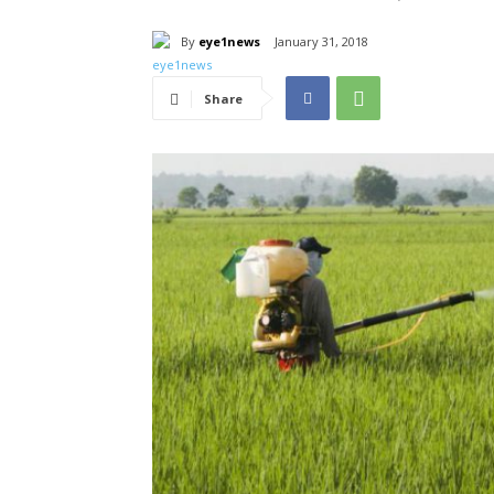
By
eye1news
January 31, 2018
Share