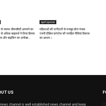
eye1special
ंट से स्वस्थ जीवनशैली अपनाने का
महिलाओं की भागीदारी से मजबूत होगा पंजाब
 से अधिक बाइकर्स ने लिया हिस्सा
रजनी दीक्षित कांग्रेस की जनहित नीतियां विकास
नेस और बाइकिंग का अनोखा...
का आधार।
OUT US
F
news channel is well established news channel and keep