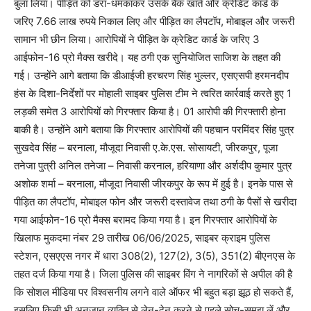
बुला लिया। पीड़ित को डरा-धमकाकर उसके बैंक खाते और क्रेडिट कार्ड के
जरिए 7.66 लाख रुपये निकाल लिए और पीड़ित का लैपटॉप, मोबाइल और जरूरी
सामान भी छीन लिया। आरोपियों ने पीड़ित के क्रेडिट कार्ड के जरिए 3
आईफोन-16 प्रो मैक्स खरीदे। यह ठगी एक सुनियोजित साजिश के तहत की
गई। उन्होंने आगे बताया कि डीआईजी हरचरण सिंह भुल्लर, एसएसपी हरमनदीप
हंस के दिशा-निर्देशों पर मोहाली साइबर पुलिस टीम ने त्वरित कार्रवाई करते हुए 1
लड़की समेत 3 आरोपियों को गिरफ्तार किया है। 01 आरोपी की गिरफ्तारी होना
बाकी है। उन्होंने आगे बताया कि गिरफ्तार आरोपियों की पहचान परमिंदर सिंह पुत्र
सुखदेव सिंह – बरनाला, मौजूदा निवासी ए.के.एस. सोसायटी, जीरकपुर, पूजा
तनेजा पुत्री अनिल तनेजा – निवासी करनाल, हरियाणा और अर्शदीप कुमार पुत्र
अशोक शर्मा – बरनाला, मौजूदा निवासी जीरकपुर के रूप में हुई है। इनके पास से
पीड़ित का लैपटॉप, मोबाइल फोन और जरूरी दस्तावेज तथा ठगी के पैसों से खरीदा
गया आईफोन-16 प्रो मैक्स बरामद किया गया है। इन गिरफ्तार आरोपियों के
खिलाफ मुकदमा नंबर 29 तारीख 06/06/2025, साइबर क्राइम पुलिस
स्टेशन, एसएएस नगर में धारा 308(2), 127(2), 3(5), 351(2) बीएनएस के
तहत दर्ज किया गया है। जिला पुलिस की साइबर विंग ने नागरिकों से अपील की है
कि सोशल मीडिया पर विश्वसनीय लगने वाले ऑफर भी बहुत बड़ा झूठ हो सकते हैं,
इसलिए किसी भी अनजान व्यक्ति से लेन-देन करने से पहले सोच-समझ लें और