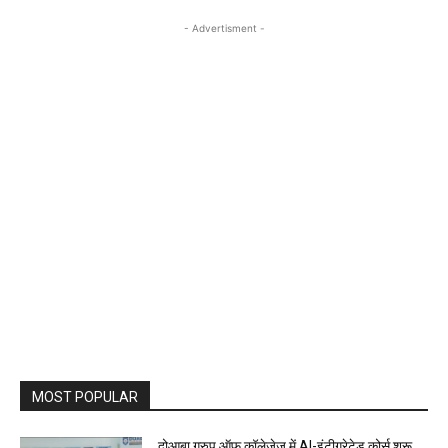
- Advertisment -
MOST POPULAR
दोआबा ग्रुप ऑफ कॉलेजेज में AI-इंटीग्रेटेड कोर्स शुरू