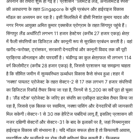
अपनाने की तैयारी शुरू हो गई है। प्रशासन “लिमिटेड लैंड, अनलिमिटेड स्पेस”
की अवधारणा के तहत Singapore के भूमि प्रबंधन और हाईराइज विकास
मॉडल का अध्ययन कर रहा है। इसी सिलसिले में डीसी निशांत कुमार यादव और
नगर निगम आयुक्त अमित कुमार एक्सचेंज प्रोग्राम के तहत सिंगापुर पहुंचे हैं।
सिंगापुर लैंड अथॉरिटी लगभग 11 हजार हेक्टेयर (करीब 27 हजार एकड़) क्षेत्र
में फैली संपत्तियों का डिजिटल और कानूनी रूप से सुरक्षित प्रबंधन करती है। वहां
खरीद-फरोख्त, ट्रांसफर, सरकारी देनदारियां और कानूनी विवाद तक की पूरी
प्रक्रिया ऑनलाइन और पारदर्शी है। चंडीगढ़ का कुल क्षेत्रफल भी लगभग 114
वर्ग किलोमीटर (करीब 28 हजार एकड़) है, जिससे प्रशासन यह समझना चाहता
है कि सीमित जमीन में सुव्यवस्थित ऊर्ध्वाधर विकास कैसे संभव हुआ।शहर में
‘नक्शा’ पायलट प्रोजेक्ट के तहत सेक्टर-2 से 17 तक लगभग 7 हजार संपत्तियों
का डिजिटल रिकॉर्ड तैयार किया जा रहा है, जिनमें से 5,200 का सर्वे पूरा हो चुका
है। ‘लैंड स्टैक’ प्रोजेक्ट के जरिए हर संपत्ति का एकीकृत डाटाबेस तैयार किया जा
रहा है, जिससे एक क्लिक पर स्वामित्व, नक्शा पासिंग और देनदारियों की जानकारी
मिल सकेगी।सेक्टर-1 से 30 तक हेरिटेज पाबंदियां लागू हैं, इसलिए प्रशासन की
नजर दक्षिणी सेक्टरों और सेक्टर-31 के बाद के इलाकों पर है, जहां नियमानुसार
हाईराइज विकास की संभावना है। यदि मॉडल सफल होता है तो किफायती आवास,
पारदर्शिता और फर्जीवाड़े पर रोक जैसी सुविधाएं मिल सकती हैं। फिलहाल