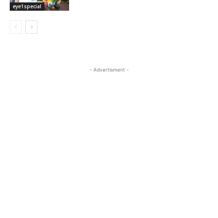
eye1special
- Advertisment -