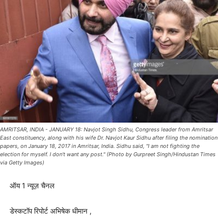
AMRITSAR, INDIA - JANUARY 18: Navjot Singh Sidhu, Congress leader from Amritsar
East constituency, along with his wife Dr. Navjot Kaur Sidhu after filing the nomination
papers, on January 18, 2017 in Amritsar, India. Sidhu said, "I am not fighting the
election for myself. I don't want any post." (Photo by Gurpreet Singh/Hindustan Times
via Getty Images)
ऑय 1 न्यूज़ चैनल
डेस्कटॉप रिपोर्ट अभिषेक धीमान ,