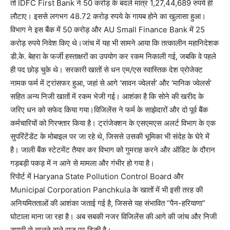
तो IDFC First Bank ने 50 करोड़ के बदले मात्र 1,27,44,689 रुपये ही
लौटाए। इससे लगभग 48.72 करोड़ रुपये के गायब होने का खुलासा हुआ।
विभाग ने इस बैंक में 50 करोड़ और AU Small Finance Bank में 25
करोड़ रुपये निवेश किए थे।जांच में यह भी सामने आया कि तत्कालीन महानिदेशक
डी.के. बेहरा के फर्जी हस्ताक्षरों का उपयोग कर रकम निकाली गई, जबकि वे पहले
ही पद छोड़ चुके थे। सरकारी खातों से धन एम/एस स्वास्तिक देश प्रोजेक्ट
नामक फर्म में ट्रांसफर हुआ, जहां से आगे ‘सावन ज्वेलर्स’ और ‘मानिक ज्वेलर्स’
सहित अन्य निजी खातों में रकम भेजी गई। आशंका है कि सोने की खरीद के
जरिए धन को सफेद किया गया।विजिलेंस ने फर्म के साझेदारों और दो पूर्व बैंक
कर्मचारियों को गिरफ्तार किया है। ट्रांजेक्शन के एसएमएस अलर्ट विभाग के एक
सुपरिंटेंडेंट के मोबाइल पर जा रहे थे, जिससे उसकी भूमिका भी संदेह के घेरे में
है। जाली बैंक स्टेटमेंट तैयार कर विभाग को गुमराह करने और ऑडिट के दौरान
गड़बड़ी पकड़ में न आने से मामला और गंभीर हो गया है।
रिपोर्ट में Haryana State Pollution Control Board और
Municipal Corporation Panchkula के खातों में भी इसी तरह की
अनियमितताओं की आशंका जताई गई है, जिससे यह संभावित “पैन-हरियाणा”
घोटाला माना जा रहा है। अब सबकी नजर विजिलेंस की आगे की जांच और निजी
डायरी से खुलने वाले राज पर टिकी है।