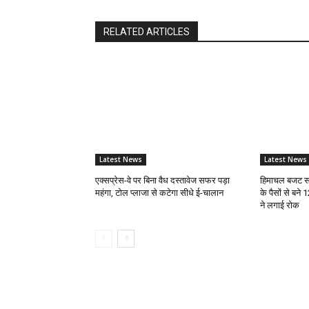
RELATED ARTICLES
Latest News
Latest News
एक्सप्रेस-वे पर बिना वैध दस्तावेज सफर पड़ा
हिमाचल बजट सत
महंगा, टोल प्लाजा से कटेगा सीधे ई-चालान
के पैसों से बने 
ने लगाई रोक