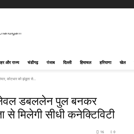
हर और राज्य
चंडीगढ़
पंजाब
दिल्ली
हिमाचल
हरियाणा
खेल
र, कोटधार को झंडूता से...
लेवल डबललेन पुल बनकर
ा से मिलेगी सीधी कनेक्टिविटी
16
0