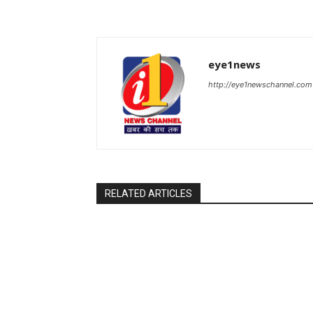
eye1news
http://eye1newschannel.com
RELATED ARTICLES