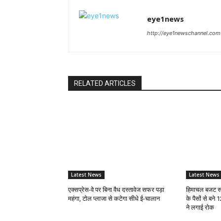
eye1news
http://eye1newschannel.com
RELATED ARTICLES
Latest News
Latest News
एक्सप्रेस-वे पर बिना वैध दस्तावेज सफर पड़ा
हिमाचल बजट सत
महंगा, टोल प्लाजा से कटेगा सीधे ई-चालान
के पैसों से बने 
ने लगाई रोक