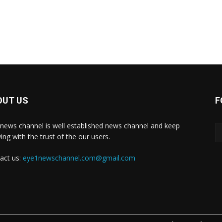
OUT US
F
news channel is well established news channel and keep
ing with the trust of the our users.
act us:
eye1newschannel.com@gmail.com