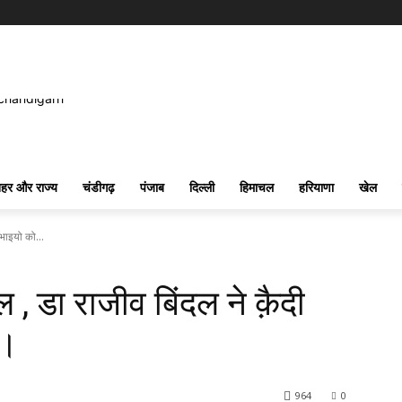
हर और राज्य
चंडीगढ़
पंजाब
दिल्ली
हिमाचल
हरियाणा
खेल
भाइयो को...
, डा राजीव बिंदल ने क़ैदी
 ।
964
0