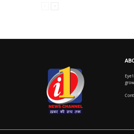
AB
Eye1
grow
Cont