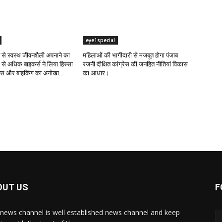
eye1special
ंट से स्वस्थ जीवनशैली अपनाने का
महिलाओं की भागीदारी से मजबूत होगा पंजाब
 से अधिक बाइकर्स ने लिया हिस्सा
रजनी दीक्षित कांग्रेस की जनहित नीतियां विकास
नेस और बाइकिंग का अनोखा...
का आधार।
OUT US
F
news channel is well established news channel and keep