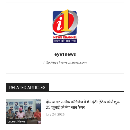
eye1news
http://eye1newschannel.com
RELATED ARTICLES
दोआबा ग्रुप ऑफ कॉलेजेज में AI-इंटीग्रेटेड कोर्स शुरू
25 जुलाई को मेगा जॉब फेयर
July 24, 2026
Latest News