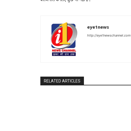
eye1news
http://eye1newschannel.com
RELATED ARTICLES