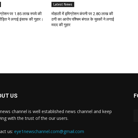
Latest News
मिग्रेशन पर 1.85 लाख रुपये की
मोहाली में इमिग्रेशन कंपनी पर 2.80 लाख की
ड़ित ने लगाई इंसाफ की गुहार।
ठगी का आरोप पश्चिम बंगाल के युवकों ने लगाई
मदद की गुहार
OUT US
F
news channel is well established news channel and keep
ing with the trust of the our users.
act us:
eye1newschannel.com@gmail.com