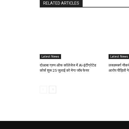
RELATED ARTICLES
Latest News
Latest News
दोआबा ग्रुप ऑफ कॉलेजेज में AI-इंटीग्रेटेड
लक्ज़मबर्ग नौक
कोर्स शुरू 25 जुलाई को मेगा जॉब फेयर
आरोप पीड़ितों ने