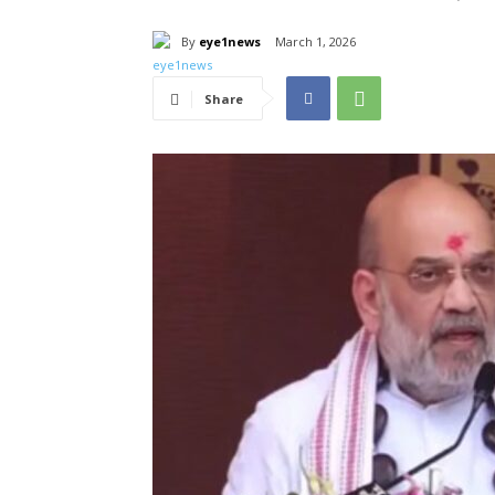
By
eye1news
March 1, 2026
Share