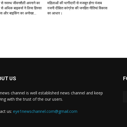
ंट से स्वस्थ जीवनशैली अपनाने का
महिलाओं की भागीदारी से मजबूत होगा पंजाब
 से अधिक बाइकर्स ने लिया हिस्सा
रजनी दीक्षित कांग्रेस की जनहित नीतियां विकास
नेस और बाइकिंग का अनोखा...
का आधार।
OUT US
F
news channel is well established news channel and keep
ing with the trust of the our users.
act us:
eye1newschannel.com@gmail.com