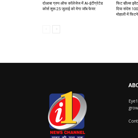
दोआबा ग्रुप ऑफ कॉलेजेज में AI-इंटीग्रेटेड
फिट व्हील्स इवे
कोर्स शुरू 25 जुलाई को मेगा जॉब फेयर
दिया संदेश 100
मोहाली में फिट
AB
Eye1
grow
Cont