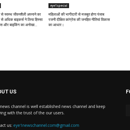
eye1special
ंट से स्वस्थ जीवनशैली अपनाने का
महिलाओं की भागीदारी से मजबूत होगा पंजाब
 से अधिक बाइकर्स ने लिया हिस्सा
रजनी दीक्षित कांग्रेस की जनहित नीतियां विकास
नेस और बाइकिंग का अनोखा...
का आधार।
OUT US
F
news channel is well established news channel and keep
ing with the trust of the our users.
act us:
eye1newschannel.com@gmail.com