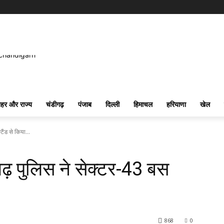
हर और राज्य
चंडीगढ़
पंजाब
दिल्ली
हिमाचल
हरियाणा
खेल
ैंड से किया...
गढ़ पुलिस ने सेक्टर-43 बस
868
0