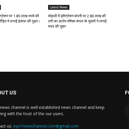
Latest News
मिग्रेशन पर 1.85 लाख रुपये की
मोहाली में इमिग्रेशन कंपनी पर 2.80 लाख की
ड़ित ने लगाई इंसाफ की गुहार।
ठगी का आरोप पश्चिम बंगाल के युवकों ने लगाई
मदद की गुहार
OUT US
F
news channel is well established news channel and keep
ing with the trust of the our users.
act us:
eye1newschannel.com@gmail.com