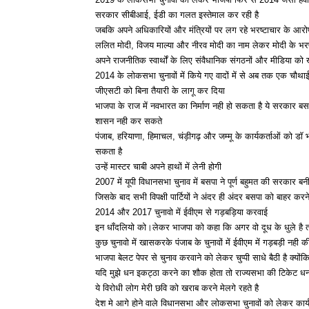
सरकार सीबीआई, ईडी का गलत इस्तेमाल कर रही है
जबकि अपने अधिकारियों और मंत्रियों पर लग रहे भरष्टाचार के आरोपो
ललित मोदी, विजय माल्या और नीरव मोदी का नाम लेकर मोदी के भरष्ट
अपने राजनीतिक स्वार्थों के लिए संवैधानिक संगठनों और मीडिया क
2014 के लोकसभा चुनावों में किये गए वादों में से अब तक एक चौथाई व
जीएसटी को बिना तैयारी के लागू कर दिया
भाजपा के राज में नवभारत का निर्माण नही हो सकता है ये सरकार बस
शासन नही कर सकते
पंजाब, हरियाणा, हिमाचल, चंड़ीगढ़ और जम्मू के कार्यकर्ताओं को डॉ 
सकता है
उन्हें मास्टर चाबी अपने हाथों में लेनी होगी
2007 में यूपी विधानसभा चुनाव में बसपा ने पूर्ण बहुमत की सरकार बन
जिसके बाद सभी विपक्षी पार्टियों ने अंदर ही अंदर बसपा को बाहर क
2014 और 2017 चुनावो में ईवीएम से गड़बड़िया करवाई
इन धाँदलियो को।लेकर भाजपा को कहा कि अगर वो दूध के धुले है तो
कुछ चुनावो में खासकरके पंजाब के चुनावों में ईवीएम में गड़बड़ी न
भाजपा बेलट पेपर से चुनाव करवाने को लेकर चुप्पी साधे बैठी है क्योंकि
यदि मुझे धन इकट्ठा करने का शौक होता तो राज्यसभा की टिकेट धन्ना
ये विरोधी लोग मेरी छवि को खराब करने मेलगे रहते है
देश मे आगे होने वाले विधानसभा और लोकसभा चुनावों को लेकर कार्