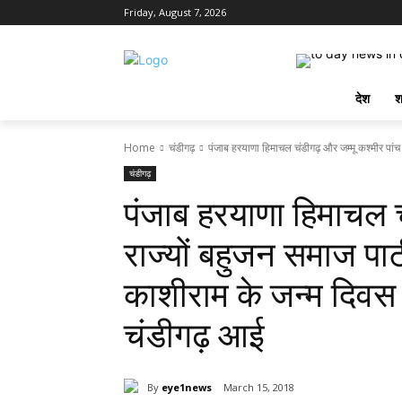
Friday, August 7, 2026
देश
श
Home
चंडीगढ़
पंजाब हरयाणा हिमाचल चंडीगढ़ और जम्मू कश्मीर पांच र
चंडीगढ़
पंजाब हरयाणा हिमाचल च
राज्यों बहुजन समाज पार
काशीराम के जन्म दिव
चंडीगढ़ आई
By
eye1news
March 15, 2018