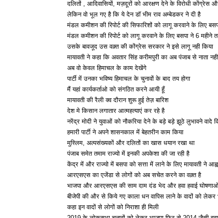
दलितों , आदिवासियों, मज़दूरों को आरक्षण देने के विरोधी कोंग्रेस और
लेकिन वो भूल गए है कि ये देन डॉ भीम राव अम्बेडकर ने दी है
मंडल कमीशन की रिपोर्ट की सिफारिशों को लागू करवाने के लिए बसप
मंडल कमीशन की रिपोर्ट को लागू करवाने के लिए बसपा ने 6 महीने त
उसके बावजूद उस वक़्त की कोंग्रेस सरकार ने इसे लागू नही किया
मायावती ने कहा कि अवतार सिंह करीमपुरी का अब पंजाब से नाता नही
अब वो केवल हिमाचल के काम देखेंगे
पार्टी में उनका भविष्य हिमाचल के चुनावों के बाद तय होगा
मैं यहां कार्यकर्ताओ को संगठित करने आयी हूँ
मायावती की रैली क्व दौरान शुरू हुई तेज़ बारिश
देश मे किसान लगातार आत्महत्याएं कर रहे है
नरेंद्र मोदी ने युवाओं को नौकरिया देने के बड़े बड़े झूठे लुभावने वादे 
हमारी पार्टी ने अपने शासनकाल में बेहतरीन काम किया
मुस्लिम, अल्पसंख्यकों और दलितों का खास धयान रखा था
पंजाब समेत तमाम राज्यो में इनकी अपकेशा की जा रही है
केंद्र में और राज्यो में बसपा को सत्ता में लाने के लिए मायावती ने आह
आरएसएस का एजेंडा से लोगों को अब सचेत करने का वक़्त है
भाजपा और आरएसएस की साम दाम दंड भेद और हवा हवाई घोषणाओं स
बीजेपी की और से किये गए काला धन वापिस लाने के वादों को लेकर 
कहा इन वादों से लोगों को निराशा ही मिली
2019 के लोकसभा चुनावों को लेकर भाजपा फिर से 2014 जैसी हवा ह