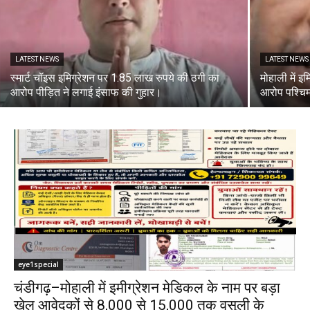
LATEST NEWS
LATEST NEWS
स्मार्ट चॉइस इमिग्रेशन पर 1.85 लाख रुपये की ठगी का
मोहाली में 
आरोप पीड़ित ने लगाई इंसाफ की गुहार।
आरोप पश्चिम
eye1special
चंडीगढ़–मोहाली में इमीग्रेशन मेडिकल के नाम पर बड़ा
खेल आवेदकों से ₹8,000 से ₹15,000 तक वसूली के